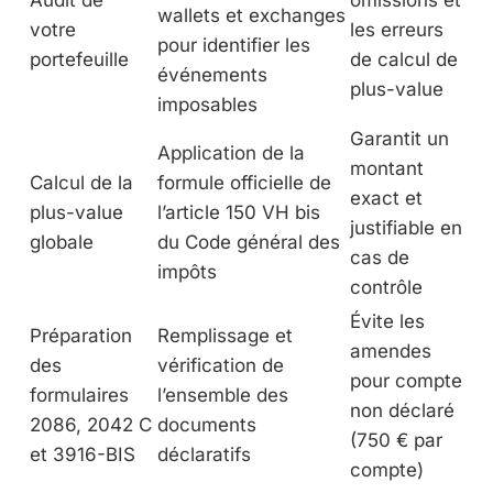
Audit de
omissions et
wallets et exchanges
votre
les erreurs
pour identifier les
portefeuille
de calcul de
événements
plus-value
imposables
Garantit un
Application de la
montant
Calcul de la
formule officielle de
exact et
plus-value
l’article 150 VH bis
justifiable en
globale
du Code général des
cas de
impôts
contrôle
Évite les
Préparation
Remplissage et
amendes
des
vérification de
pour compte
formulaires
l’ensemble des
non déclaré
2086, 2042 C
documents
(750 € par
et 3916-BIS
déclaratifs
compte)