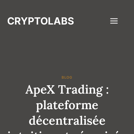
Aller
au
CRYPTOLABS
contenu
BLOG
ApeX Trading :
plateforme
décentralisée