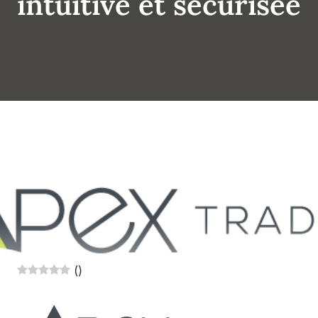
intuitive et sécurisée
(
)