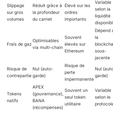
Variable
Slippage
Réduit grâce à
Élevé sur les
selon la
sur gros
la profondeur
ordres
liquidité
volumes
du carnet
importants
disponib
Dépend 
Souvent
la
Optimisables
Frais de gaz
élevés sur
blockcha
via multi-chain
Ethereum
sous-
jacente
Risque de
Risque de
Nul (auto-
Nul (aut
perte
contrepartie
garde)
garde)
impermanente
APEX
Souvent un
Variable
Tokens
(gouvernance),
seul token
selon le
natifs
BANA
utilitaire
protocol
(récompenses)