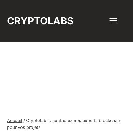
Aller
au
CRYPTOLABS
contenu
Cryptolabs :
contactez nos
experts blockchain
pour vos projets
Accueil
/
Cryptolabs : contactez nos experts blockchain
pour vos projets