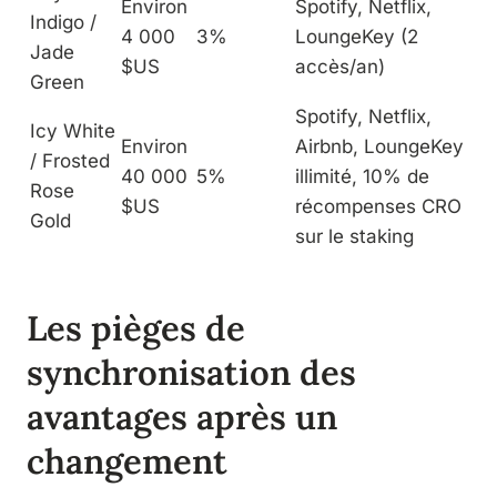
Environ
Spotify, Netflix,
Indigo /
4 000
3%
LoungeKey (2
Jade
$US
accès/an)
Green
Spotify, Netflix,
Icy White
Environ
Airbnb, LoungeKey
/ Frosted
40 000
5%
illimité, 10% de
Rose
$US
récompenses CRO
Gold
sur le staking
Les pièges de
synchronisation des
avantages après un
changement