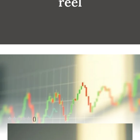
réel
(
)