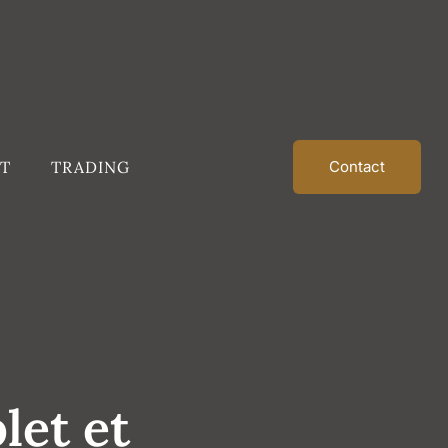
T
TRADING
Contact
let et