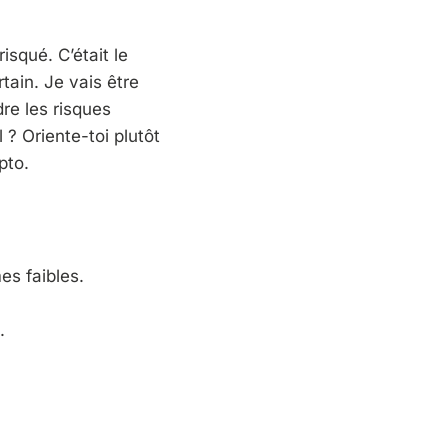
squé. C’était le
tain. Je vais être
dre les risques
 ? Oriente-toi plutôt
pto.
es faibles.
.