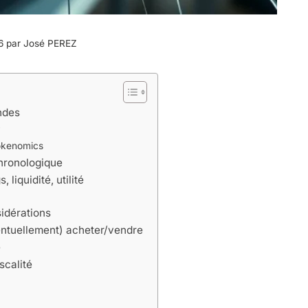
26 par
José PEREZ
ndes
?
okenomics
chronologique
s, liquidité, utilité
sidérations
ntuellement) acheter/vendre
é
scalité