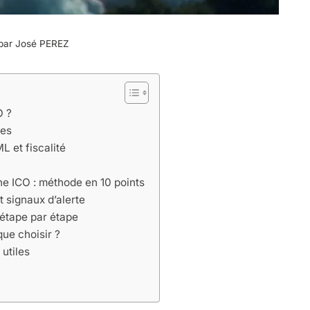
 par
José PEREZ
O ?
ces
L et fiscalité
e ICO : méthode en 10 points
 signaux d’alerte
étape par étape
que choisir ?
 utiles