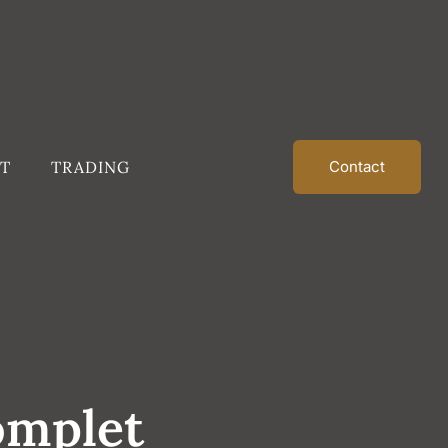
T
TRADING
Contact
omplet