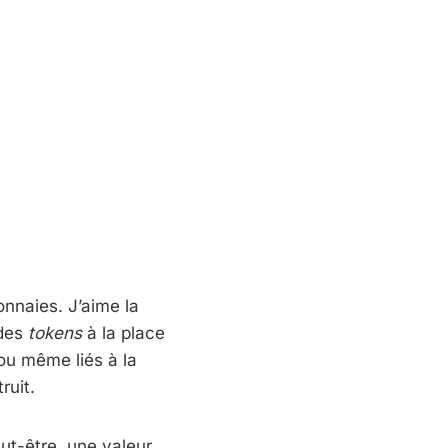
onnaies. J’aime la
 des
tokens
à la place
u même liés à la
ruit.
peut-être, une valeur