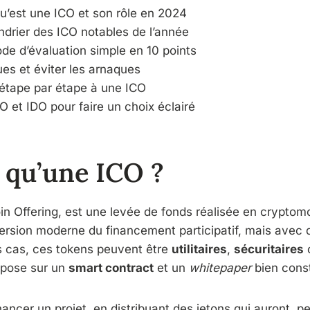
’est une ICO et son rôle en 2024
ndrier des ICO notables de l’année
de d’évaluation simple en 10 points
ques et éviter les arnaques
 étape par étape à une ICO
 et IDO pour faire un choix éclairé
 qu’une ICO ?
Coin Offering, est une levée de fonds réalisée en cryptom
rsion moderne du financement participatif, mais avec
es cas, ces tokens peuvent être
utilitaires
,
sécuritaires
o
epose sur un
smart contract
et un
whitepaper
bien const
 financer un projet, en distribuant des jetons qui auront, 