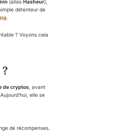
nin
(alias
Hasheur
),
 simple détenteur de
ing
.
entable ? Voyons cela
 ?
e de cryptos
, avant
 Aujourd’hui, elle se
hange de récompenses.