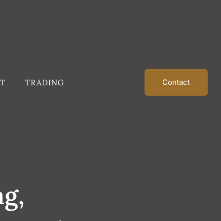
T
TRADING
Contact
g,