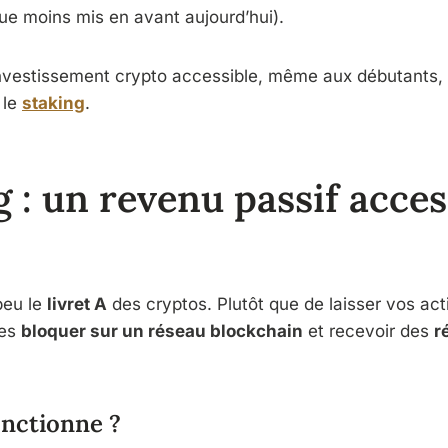
ue moins mis en avant aujourd’hui).
l’investissement crypto accessible, même aux débutants
 le
staking
.
g : un revenu passif acces
 peu le
livret A
des cryptos. Plutôt que de laisser vos act
les
bloquer sur un réseau blockchain
et recevoir des
r
nctionne ?