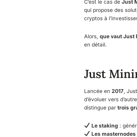
C’est le cas de
Just 
qui propose des solut
cryptos à l’investis
Alors,
que vaut Just 
en détail.
Just Mini
Lancée en
2017
, Jus
d’évoluer vers d’autr
distingue par
trois g
Le staking
: génér
Les masternodes