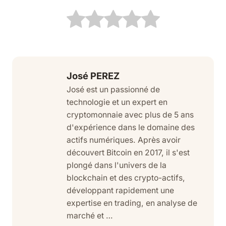
José PEREZ
José est un passionné de
technologie et un expert en
cryptomonnaie avec plus de 5 ans
d'expérience dans le domaine des
actifs numériques. Après avoir
découvert Bitcoin en 2017, il s'est
plongé dans l'univers de la
blockchain et des crypto-actifs,
développant rapidement une
expertise en trading, en analyse de
marché et …