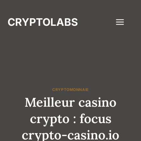
Aller
au
CRYPTOLABS
contenu
CRYPTOMONNAIE
Meilleur casino
crypto : focus
crypto-casino.io