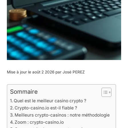
Mise à jour le août 2 2026 par
José PEREZ
Sommaire
Quel est le meilleur casino crypto ?
Crypto-casino.io est-il fiable ?
Meilleurs crypto-casinos : notre méthodologie
Zoom : crypto-casino.io