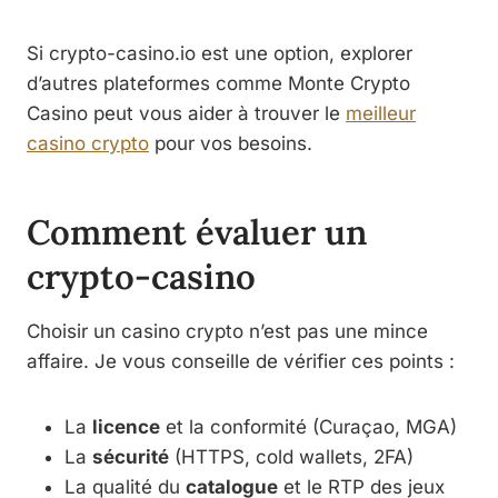
Si crypto-casino.io est une option, explorer
d’autres plateformes comme Monte Crypto
Casino peut vous aider à trouver le
meilleur
casino crypto
pour vos besoins.
Comment évaluer un
crypto-casino
Choisir un casino crypto n’est pas une mince
affaire. Je vous conseille de vérifier ces points :
La
licence
et la conformité (Curaçao, MGA)
La
sécurité
(HTTPS, cold wallets, 2FA)
La qualité du
catalogue
et le RTP des jeux