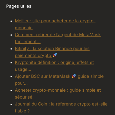
Pages utiles
Meilleur site pour acheter de la crypto-
monnaie
Comment retirer de l’argent de MetaMask
facilement…
Bifinity : la solution Binance pour les
paiements crypto
Kryptonite définition : origine, effets et
usage…
Ajouter BSC sur MetaMask
guide simple
pour…
Acheter crypto-monnaie : guide simple et
sécurisé
Journal du Coin : la référence crypto est-elle
fiable ?