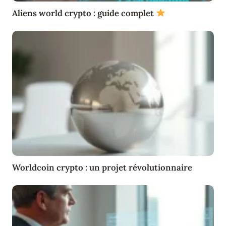
Aliens world crypto : guide complet
Worldcoin crypto : un projet révolutionnaire