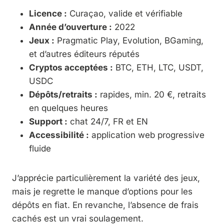
Licence :
Curaçao, valide et vérifiable
Année d’ouverture :
2022
Jeux :
Pragmatic Play, Evolution, BGaming,
et d’autres éditeurs réputés
Cryptos acceptées :
BTC, ETH, LTC, USDT,
USDC
Dépôts/retraits :
rapides, min. 20 €, retraits
en quelques heures
Support :
chat 24/7, FR et EN
Accessibilité :
application web progressive
fluide
J’apprécie particulièrement la variété des jeux,
mais je regrette le manque d’options pour les
dépôts en fiat. En revanche, l’absence de frais
cachés est un vrai soulagement.