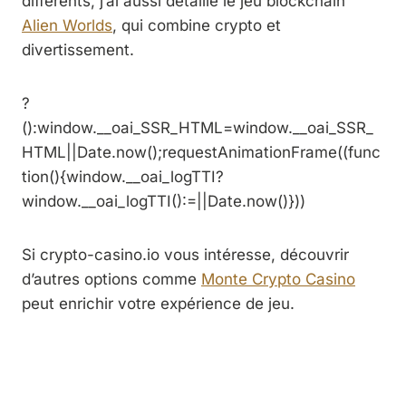
différents, j’ai aussi détaillé le jeu blockchain
Alien Worlds
, qui combine crypto et
divertissement.
?
():window.__oai_SSR_HTML=window.__oai_SSR_
HTML||Date.now();requestAnimationFrame((func
tion(){window.__oai_logTTI?
window.__oai_logTTI():=||Date.now()}))
Si crypto-casino.io vous intéresse, découvrir
d’autres options comme
Monte Crypto Casino
peut enrichir votre expérience de jeu.