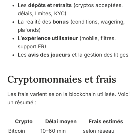
Les
dépôts et retraits
(cryptos acceptées,
délais, limites, KYC)
La réalité des
bonus
(conditions, wagering,
plafonds)
L’
expérience utilisateur
(mobile, filtres,
support FR)
Les
avis des joueurs
et la gestion des litiges
Cryptomonnaies et frais
Les frais varient selon la blockchain utilisée. Voici
un résumé :
Crypto
Délai moyen
Frais estimés
Bitcoin
10–60 min
selon réseau