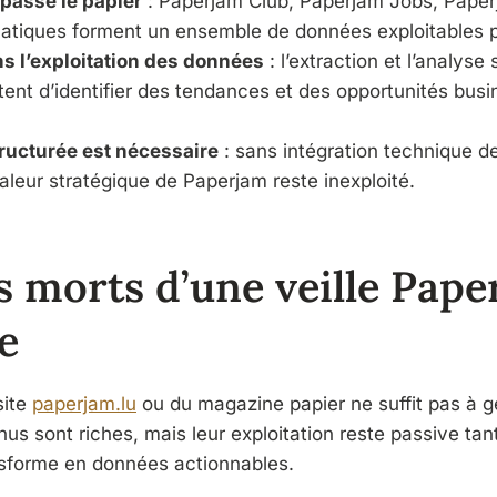
passe le papier
: Paperjam Club, Paperjam Jobs, Paper
atiques forment un ensemble de données exploitables po
ns l’exploitation des données
: l’extraction et l’analys
ent d’identifier des tendances et des opportunités busi
ructurée est nécessaire
: sans intégration technique de
 valeur stratégique de Paperjam reste inexploité.
s morts d’une veille Pap
e
site
paperjam.lu
ou du magazine papier ne suffit pas à 
nus sont riches, mais leur exploitation reste passive ta
nsforme en données actionnables.