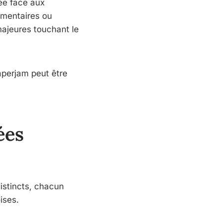
tée face aux
mentaires ou
jeures touchant le
aperjam peut être
ées
istincts, chacun
ises.