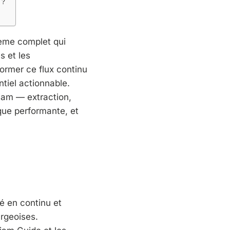
 ?
tème complet qui
s et les
former ce flux continu
tiel actionnable.
jam — extraction,
que performante, et
é en continu et
urgeoises.