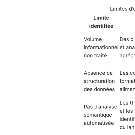
Limites d’
Limite
identifiée
Volume
Des di
informationnel
et ana
non traité
agrég
Absence de
Les co
structuration
format
des données
alimen
Les th
Pas d’analyse
et les
sémantique
identi
automatisée
du lan