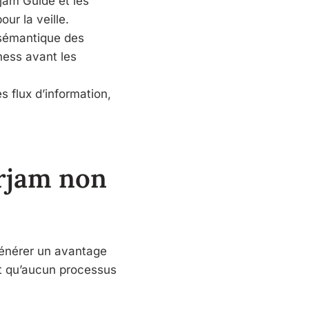
jam Guide et les
ur la veille.
e sémantique des
ness avant les
s flux d’information,
erjam non
générer un avantage
nt qu’aucun processus