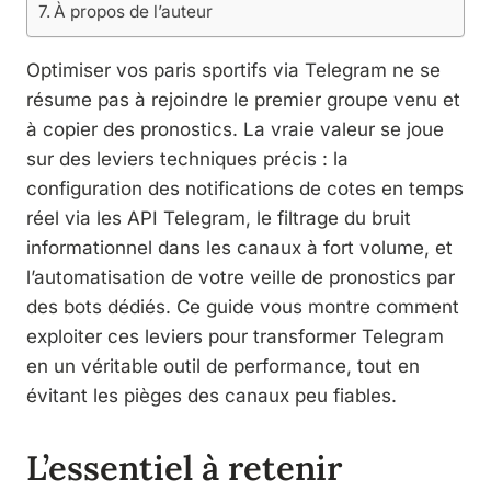
À propos de l’auteur
Optimiser vos paris sportifs via Telegram ne se
résume pas à rejoindre le premier groupe venu et
à copier des pronostics. La vraie valeur se joue
sur des leviers techniques précis : la
configuration des notifications de cotes en temps
réel via les API Telegram, le filtrage du bruit
informationnel dans les canaux à fort volume, et
l’automatisation de votre veille de pronostics par
des bots dédiés. Ce guide vous montre comment
exploiter ces leviers pour transformer Telegram
en un véritable outil de performance, tout en
évitant les pièges des canaux peu fiables.
L’essentiel à retenir