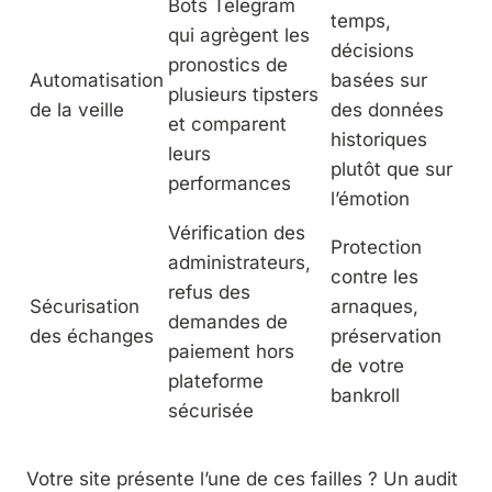
Bots Telegram
temps,
qui agrègent les
décisions
pronostics de
Automatisation
basées sur
plusieurs tipsters
de la veille
des données
et comparent
historiques
leurs
plutôt que sur
performances
l’émotion
Vérification des
Protection
administrateurs,
contre les
refus des
Sécurisation
arnaques,
demandes de
des échanges
préservation
paiement hors
de votre
plateforme
bankroll
sécurisée
Votre site présente l’une de ces failles ? Un audit