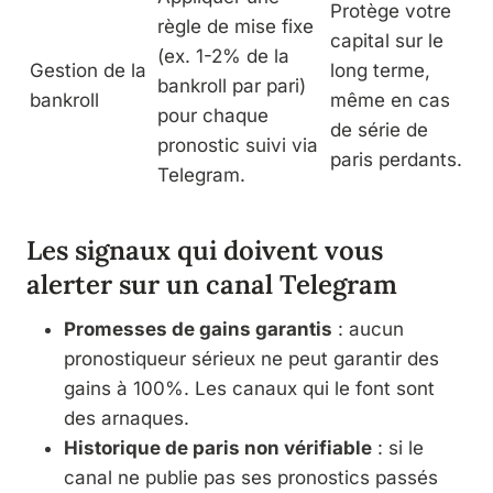
Protège votre
règle de mise fixe
capital sur le
(ex. 1-2% de la
Gestion de la
long terme,
bankroll par pari)
bankroll
même en cas
pour chaque
de série de
pronostic suivi via
paris perdants.
Telegram.
Les signaux qui doivent vous
alerter sur un canal Telegram
Promesses de gains garantis
: aucun
pronostiqueur sérieux ne peut garantir des
gains à 100%. Les canaux qui le font sont
des arnaques.
Historique de paris non vérifiable
: si le
canal ne publie pas ses pronostics passés